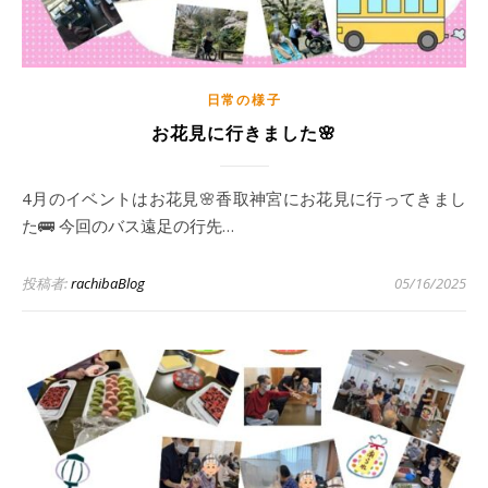
日常の様子
お花見に行きました🌸
4月のイベントはお花見🌸香取神宮にお花見に行ってきまし
た🚌 今回のバス遠足の行先…
投稿者:
rachibaBlog
05/16/2025